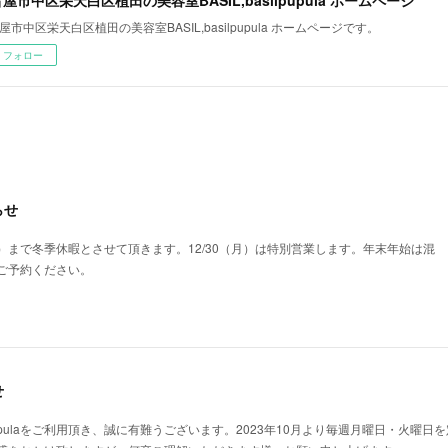
屋市中区栄天白区植田の美容室BASIL,basilpupula ホームページです。
フォロー
らせ
4（土）まで冬季休暇とさせて頂きます。12/30（月）は特別営業します。年末年始は混
ご予約ください。
せ
sil pupulaをご利用頂き、誠に有難うございます。2023年10月より毎週月曜日・火曜