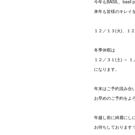
今年もBASIL、bas
来年も皆様のキレイ
１２／１３(火)、１
冬季休暇は
１２／３１(土) ～ １／
になります。
年末はご予約混み合
お早めのご予約をよ
年越し前に綺麗にし
お待ちしております