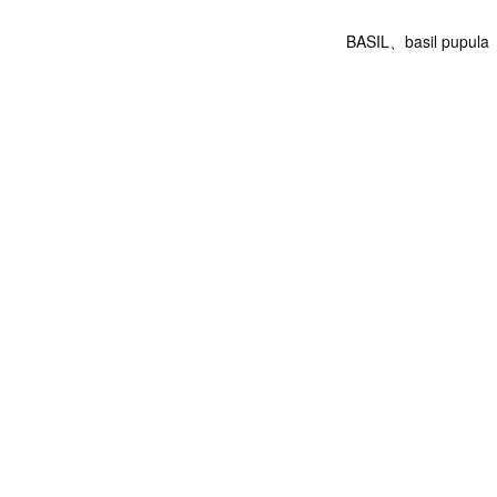
BASIL、basil pupula