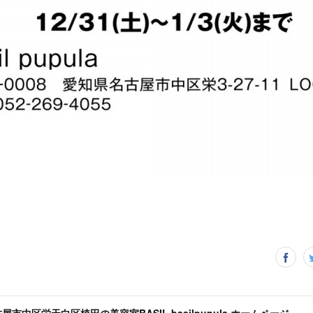
屋市中区栄天白区植田の美容室BASIL,basilpupula ホームページ